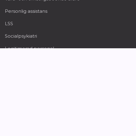
Personlig assistans
LSS
Socialpsykiatri
Legitimerad personal
Myndighet
HSL undersköterskor
IFO